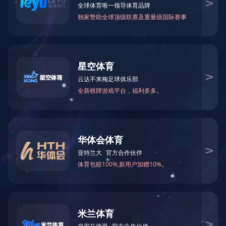
湖南省长沙市天心区芙蓉中路三段142号光大
发展大厦B座27楼
(86)0731-88789290(公司电话)
(86)0731-88789296(投资者电话)